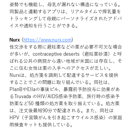
姿勢でも機能し、母乳が漏れない構造になっている。
同製品と連動するアプリは、リアルタイムで搾乳量を
トラッキングして母親にパーソナライズされたアドバ
イスや通知を行うことができる。
Nurx
 (
https://www.nurx.com
)
性交渉をする際に避妊薬などの薬が必要不可欠な場合
が多いが、contraceptive deserts（避妊薬砂漠）と呼
ばれる公共の病院から遠い地域が米国には存在し、そ
こに住む女性は薬の入手へのアクセスが乏しい。
Nurxは、処方箋を調剤して配達するサービスを提供
することでこの問題に取り組んでいる。同社は、
PlanBやEllaの事後ピル、暴露前予防投与に効果があ
るTruvada のHIV/AIDS感染予防薬、旅行時の感染予
防薬など50 種類の処方薬を取り揃えている。処方薬
は、注文後最短90分で配達される。また、同社は
HPV（子宮頸がんを引き起こすウイルス感染）の家庭
用検査キットも提供している。 