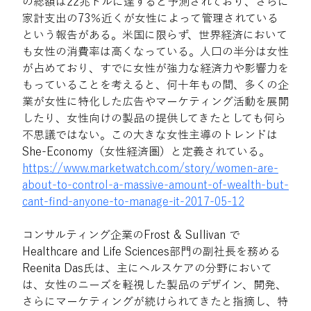
の総額は22兆ドルに達すると予測されており、さらに
家計支出の73％近くが女性によって管理されている
という報告がある。米国に限らず、世界経済において
も女性の消費率は高くなっている。人口の半分は女性
が占めており、すでに女性が強力な経済力や影響力を
もっていることを考えると、何十年もの間、多くの企
業が女性に特化した広告やマーケティング活動を展開
したり、女性向けの製品の提供してきたとしても何ら
不思議ではない。この大きな女性主導のトレンドは
She-Economy（女性経済圏）と定義されている。
https://www.marketwatch.com/story/women-are-
about-to-control-a-massive-amount-of-wealth-but-
cant-find-anyone-to-manage-it-2017-05-12
コンサルティング企業のFrost & Sullivan で
Healthcare and Life Sciences部門の副社⾧を務める
Reenita Das氏は、主にヘルスケアの分野において
は、女性のニーズを軽視した製品のデザイン、開発、
さらにマーケティングが続けられてきたと指摘し、特