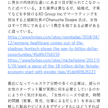
に男女の肉体的な違いにあまり目が配られてこなかっ
たと述べている。また業界は異なるが、結婚式、子育
てなどを手掛けるXO Group Inc.でマーケティングを
担当する上級副社⾧のDhanusha Sivajee 氏は、女性
はすべて同じであるという概念を捨て去る必要がある
と語っている。
https://www.forbes.com/sites/reenitadas/2018/04/
12/womens-healthcare-comes-out-of-the-
shadows-femtech-shows-the-way-to-billion-dollar-
opportunities/#6d4fcf7b6159
https://www.forbes.com/sites/michelleking/2017/0
5/24/want-a-piece-of-the-18-trillion-dollar-female-
economy-start-with-gender-bias/#1de949b26123
最近になってヘルスケア分野の多くの企業は、彼らの
女性のターゲット層が実際に何を必要としているのか
にようやく気付き始め、「女性のニーズや欲求、時間
的問題（家事、育児、仕事による忙しさ）を本当に理
解した製品やビジネスをデザインするにはどうすれば