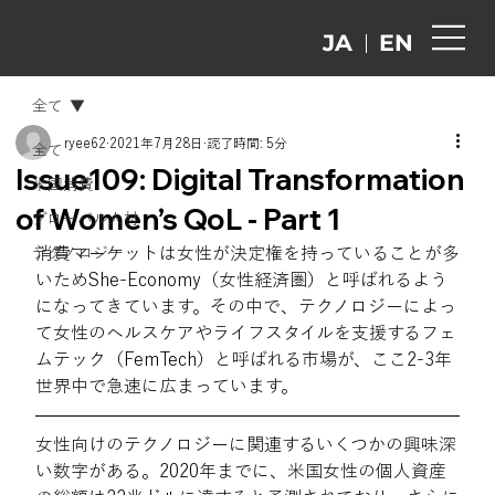
EN
JA
全て
ryee62
2021年7月28日
読了時間: 5分
全て
Issue109: Digital Transformation
米国消費
of Women’s QoL - Part 1
グローバル人材
消費マーケットは女性が決定権を持っていることが多
テクノロジー
いためShe-Economy（女性経済圏）と呼ばれるよう
になってきています。その中で、テクノロジーによっ
て女性のヘルスケアやライフスタイルを支援するフェ
ムテック（FemTech）と呼ばれる市場が、ここ2-3年
世界中で急速に広まっています。 
女性向けのテクノロジーに関連するいくつかの興味深
い数字がある。2020年までに、米国女性の個人資産