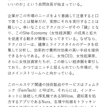
いいのか」という自問自答が始まっている。
企業がこの市場のニーズをより意識して注意すると口
で言うことは簡単だが、実際にそれを実行することは
難しい。幸いなことにテクノロジーがその「鍵」とな
り、このShe-Economy（女性経済圏）の成長と拡大
を促進する動きが顕著になってきている。なぜなら、
テクノロジーは、健康とライフスタイルのデータを収
集して分析し、効率的で費用対効果の高い手段を提供
できるからである。さらに、女性CEO、女性起業家、
さらに女性投資家たちが、この新しい経済圏を牽引し
ており、かつてはニッチと捉えられていた市場が、今
はメインストリームへと向かっている。
このヘルスケア関連の技術製品やサービスはフェムテ
ック（FemTech）と呼ばれ、それらには、インター
ネットに接続した搾乳機であるWillow、避妊薬を処
方するアプリであるNurx、生理や妊娠をトラッキン