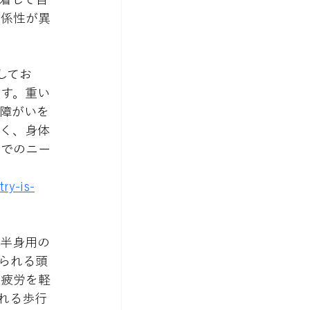
関係性が異
してお
ます。重い
障がいを
なく、身体
野でのニー
ry-is-
の上半身用の
られる頭
や疲労を軽
ばれる歩行