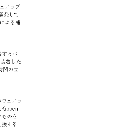
ウェアラブ
を開発して
ツによる補
着するパ
は装着した
時間の立
のウェアラ
bben
いものを
支援する