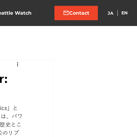
eattle Watch
EN
JA
r:
ics」と
回は、パワ
歴史とこ
公のリプ