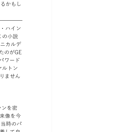
来るかもし
A・ハイン
この小説
カニカルデ
たのがGE
のパワード
ケルトン
りません
マシンを密
来像を今
、当時のパ
着して自