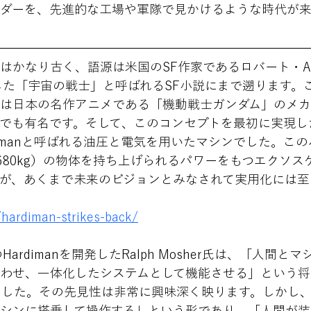
ダーを、先進的な工場や軍隊で見かけるような時代が
はかなり古く、語源は米国のSF作家であるロバート・
表した「宇宙の戦士」と呼ばれるSF小説にまで遡ります。
は日本の名作アニメである「機動戦士ガンダム」のメ
でも有名です。そして、このコンセプトを最初に実現し
rdimanと呼ばれる油圧と電気を用いたマシンでした。こ
680kg）の物体を持ち上げられるパワーをもつエクソス
が、あくまで未来のビジョンとみなされて実用化には至
/hardiman-strikes-back/
ardimanを開発したRalph Mosher氏は、「人間と
わせ、一体化したシステムとして機能させる」という将
ました。その先見性は非常に興味深く映ります。しかし
シンに搭乗して操作する」という形であり、「人間が装