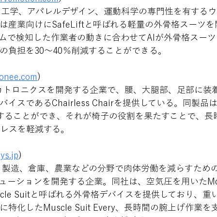
、ロボット工学、アパレルデザイン、運動科学の専門性を有する
産業向けにSafeLiftと呼ばれる軽量の外骨格スーツ
ムで検知した作業者の動きに合わせてAIが外骨格スー
の負担を30〜40％削減することができる。
oonee.com
)
ルメカトロニクスを開発する企業で、腰、大腿部、足部に装
スであるChairless Chairを提供している。同製品
することができ、それが椅子の役割を果たすことで、長
レスを軽減する。
ys.jp
)
介護、製造、倉庫、農業などの分野で肉体労働を減らすため
ーションを開発する企業。同社は、空気圧を用いたMcKi
cle Suitと呼ばれる外骨格デバイスを提供しており、重
化したMuscle Suit Every、長時間の腕上げ作業を