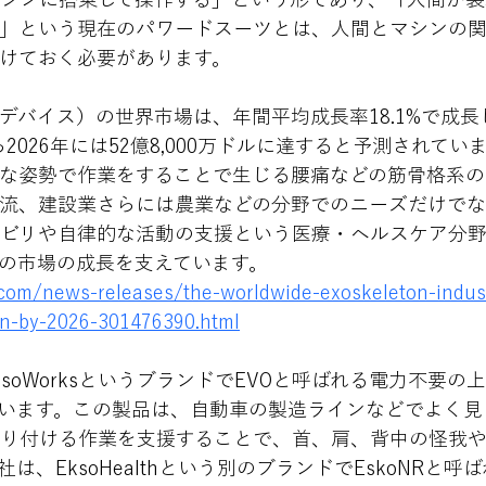
」という現在のパワードスーツとは、人間とマシンの
けておく必要があります。
デバイス）の世界市場は、年間平均成長率18.1%で成長
ら2026年には52億8,000万ドルに達すると予測されてい
な姿勢で作業をすることで生じる腰痛などの筋骨格系の
流、建設業さらには農業などの分野でのニーズだけで
ビリや自律的な活動の支援という医療・ヘルスケア分
の市場の成長を支えています。
com/news-releases/the-worldwide-exoskeleton-indust
ion-by-2026-301476390.html
は、EksoWorksというブランドでEVOと呼ばれる電力不要
います。この製品は、自動車の製造ラインなどでよく見
り付ける作業を支援することで、首、肩、背中の怪我
、EksoHealthという別のブランドでEskoNRと呼