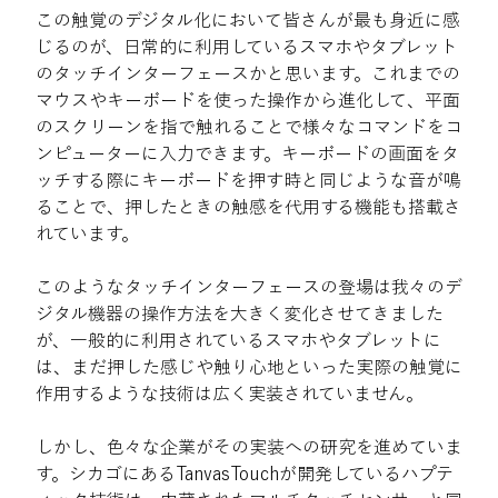
この触覚のデジタル化において皆さんが最も身近に感
じるのが、日常的に利用しているスマホやタブレット
のタッチインターフェースかと思います。これまでの
マウスやキーボードを使った操作から進化して、平面
のスクリーンを指で触れることで様々なコマンドをコ
ンピューターに入力できます。キーボードの画面をタ
ッチする際にキーボードを押す時と同じような音が鳴
ることで、押したときの触感を代用する機能も搭載さ
れています。
このようなタッチインターフェースの登場は我々のデ
ジタル機器の操作方法を大きく変化させてきました
が、一般的に利用されているスマホやタブレットに
は、まだ押した感じや触り心地といった実際の触覚に
作用するような技術は広く実装されていません。
しかし、色々な企業がその実装への研究を進めていま
す。シカゴにあるTanvasTouchが開発しているハプテ