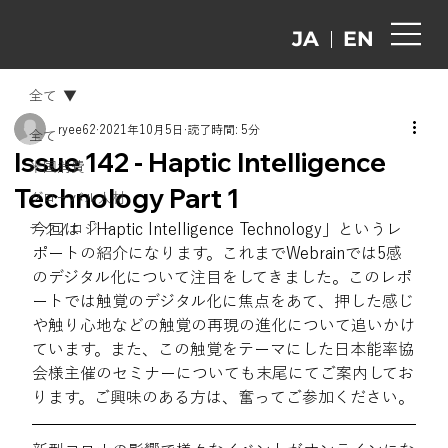
EN
JA
全て
ryee62
2021年10月5日
読了時間: 5分
全て
Issue 142 - Haptic Intelligence
米国消費
Technology Part 1
グローバル人材
今回は「Haptic Intelligence Technology」というレ
テクノロジー
ポートの紹介になります。これまでWebrainでは5感
のデジタル化について注目をしてきました。このレポ
ートでは触覚のデジタル化に焦点をあて、押した感じ
や触り心地などの触覚の再現の進化について追いかけ
ています。また、この触覚をテーマにした日本能率協
会様主催のセミナーについても末尾にてご案内してお
ります。ご興味のある方は、奮ってご参加ください。