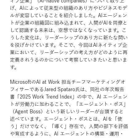
ィブ企業」（AI-native companies）について取り上
げ、AIによって従来型の組織のあり方やビジネスモデ
ルが変容していることを紹介しました。AIエージェン
トが企業の組織図に組み込まれて、人間がAIを同僚と
して認識する未来は、空想ではなくなっています。こ
うした変化は、リーダーシップのあり方に新たな問い
を投げかけています。そこで、今回はAIネイティブ企
業において、リーダーシップの考え方がどのように再
定義されうるのかについて考察していきたいと思いま
す。
MicrosoftのAI at Work 担当チーフマーケティングオ
フィサーであるJared Spataro氏は、同社の年次報告
書「2025 Work Trend Index」の中で、AI エージェン
トが労働力に加わることで、「エージェント・ボス」
（Agent Boss）という新しいリーダーが台頭すると
述べています。エージェント・ボスとは、AIを「使
う」だけでなく、「導く」存在で、人間の部下を評価
や育成するように、AI エージェントの構築・運用・