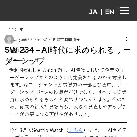
EN
JA
全て
ryee62
2025年8月20日
読了時間: 6分
全て
SW 234 – AI時代に求められるリー
米国消費
ダーシップ
グローバル人材
今回のSeattle Watchでは、AI時代において企業のリ
テクノロジー
ーダーシップがどのように再定義されるのかを考察し
ます。AIエージェントが労働力の一部となる中、リー
ダーシップは特定の役職者だけでなく、すべての従業
員に求められるものへと変わりつつあります。そのた
め、従来の新入社員教育も、大きな見直しやアップデ
ートが必要になる可能性があります。
今年3月のSeattle Watch（
こちら
）では、「AIネイテ