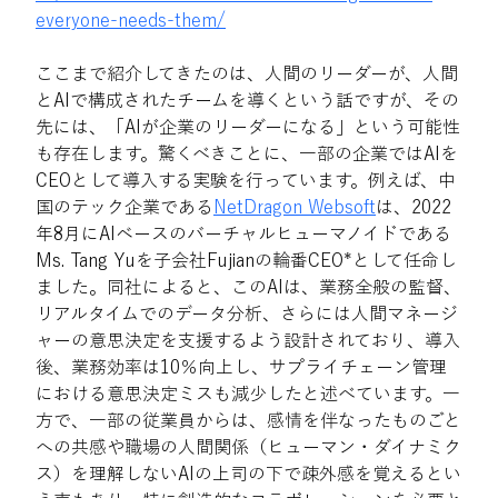
everyone-needs-them/
ここまで紹介してきたのは、人間のリーダーが、人間
とAIで構成されたチームを導くという話ですが、その
先には、「AIが企業のリーダーになる」という可能性
も存在します。驚くべきことに、一部の企業ではAIを
CEOとして導入する実験を行っています。例えば、中
国のテック企業である
NetDragon Websoft
は、2022
年8月にAIベースのバーチャルヒューマノイドである
Ms. Tang Yuを子会社Fujianの輪番CEO*として任命し
ました。同社によると、このAIは、業務全般の監督、
リアルタイムでのデータ分析、さらには人間マネージ
ャーの意思決定を支援するよう設計されており、導入
後、業務効率は10％向上し、サプライチェーン管理
における意思決定ミスも減少したと述べています。一
方で、一部の従業員からは、感情を伴なったものごと
への共感や職場の人間関係（ヒューマン・ダイナミク
ス）を理解しないAIの上司の下で疎外感を覚えるとい