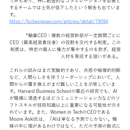
う声もあり、特に創造的なコラボレーションを必要と
するチームでは士気が低下したという報告も出ていま
す。
https://forbesjapan.com/articles/detail/79094
*輪番CEO：複数の経営幹部が一定期間ごとに
CEO（最高経営責任者）の役割を交代する制度。この
制度は、特定の個人に権力が集中するのを防ぎ、経営
人材を育成する狙いがある。
これらの試みはまだ実験的であり、共感や倫理的判断
など、人間らしさを伴うリーダーシップにおいて、人
間からの置き換えがまだ難しいことを示唆していま
す。Harvard Business Schoolの最近の研究でも、AI
が職場に浸透するほどコミュニケーション力などのソ
フトスキルが技術知識以上に重要になる可能性が示さ
れています。また、Women in TechのCEOである
Moore Aoki氏は、「AIは単なる予測でしかない。機
械の中に魂があるわけではなく、ただの予測の数式に