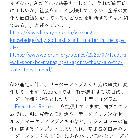
すぎない。AIがどんな結果を出しても、それが倫理的
に正しいか、社会を正しく反映しているか、企業の文
化や価値観に沿っているかどうかを判断するのは人間
である。」と述べています。
https://www.library.hbs.edu/working-
knowledge/why-soft-skills-still-matter-in-the-age-
of-ai
https://www.weforum.org/stories/2025/07/leaders
-will-soon-be-managing-ai-agents-these-are-the-
skills-theyll-need/
AIの進化に伴い、リーダーシップのあり方は確実に変
化しています。Webrainでは、幹部層および次世代リ
ーダー候補を対象としたリトリート型プログラム
「
Executive Retreat
」を提供しています。同プログラ
ムでは、AI研究者との対話や、データドリブンなセー
ルス／マーケティングスキルなど、テクノロジーの進
化に関するインプットも取り入れ、参加者が自身のリ
ーダーシップを次の10年にふさわしい形へとアップデ