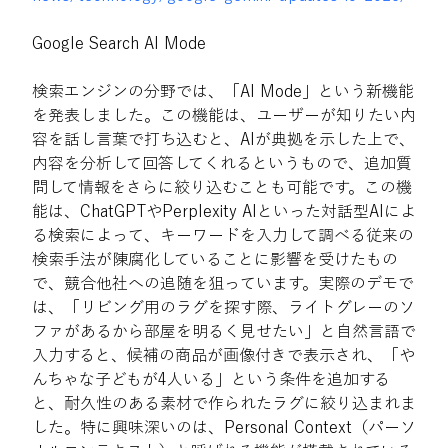
Google Search AI Mode
検索エンジンの分野では、「AI Mode」という新機能
を発表しました。この機能は、ユーザーが知りたい内
容を話し言葉で打ち込むと、AIが典拠を示した上で、
内容を分析して回答してくれるというもので、追加質
問して情報をさらに絞り込むことも可能です。この機
能は、ChatGPTやPerplexity AIといった対話型AIによ
る検索によって、キーワードを入力して調べる従来の
検索手法が陳腐化していることに影響を受けたもの
で、競合他社への追随を狙っています。実際のデモで
は、「リビング用のラグを探す際、ライトグレーのソ
ファがあるから部屋を明るく見せたい」と自然言語で
入力すると、候補の商品が画像付きで表示され、「や
んちゃな子どもが4人いる」という条件を追加する
と、耐久性のある素材で作られたラグに絞り込まれま
した。特に興味深いのは、Personal Context（パーソ