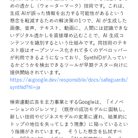
めの透かし（ウォーターマーク）技術です。これは、
生成 AIが誤った情報を出力する可能性があるという
懸念を軽減するための解決策の1つで、AI が生成した
画像、音声、テキスト、動画に、人間には認識できな
いデジタル透かしを直接埋め込むことで、AI 生成コ
ンテンツを識別するという仕組みです。同技術のテキ
スト版はオープンソース化されて多くのデベロッパー
が利用できるようになっており、SynthIDが入ってい
るかどうかを検出できるツールが早期テスター向けに
提供開始されています。
https://ai.google.dev/responsible/docs/safeguards/
synthid?hl=ja
検索連動広告を主力事業とするGoogleは、「イノベ
ーションのジレンマ」（既存の成功モデルに固執し、
新しい技術やビジネスモデルの変革に遅れ、結果的に
トップの地位を失ってしまう現象）に陥っているとい
う指摘がされています。　そうした懸念を払拭すべ