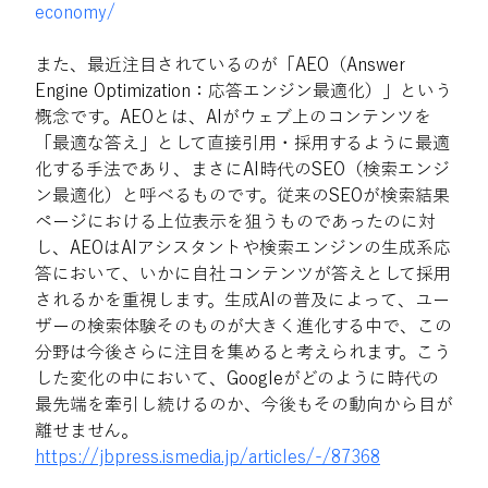
economy/
また、最近注目されているのが「AEO（Answer 
Engine Optimization：応答エンジン最適化）」という
概念です。AEOとは、AIがウェブ上のコンテンツを
「最適な答え」として直接引用・採用するように最適
化する手法であり、まさにAI時代のSEO（検索エンジ
ン最適化）と呼べるものです。従来のSEOが検索結果
ページにおける上位表示を狙うものであったのに対
し、AEOはAIアシスタントや検索エンジンの生成系応
答において、いかに自社コンテンツが答えとして採用
されるかを重視します。生成AIの普及によって、ユー
ザーの検索体験そのものが大きく進化する中で、この
分野は今後さらに注目を集めると考えられます。こう
した変化の中において、Googleがどのように時代の
最先端を牽引し続けるのか、今後もその動向から目が
離せません。
https://jbpress.ismedia.jp/articles/-/87368