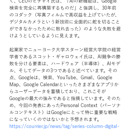
く、CEOのピチャイ氏は、「AIの新機能は、Google
検索を完全に再構築するものだ」と強調し、30年前
のコダック（写真フィルムで高収益を上げていたが、
デジタルカメラという新技術に全面的に舵を切ること
ができなかったために敗れ去った）のような失敗を避
けようとしているように見えます。
起業家でニューヨーク大学スターン経営大学院の経営
学者であるスコット・ギャロウェイ氏は、AI競争の勝
敗を分ける要素は、ハードウェア（半導体）、AIモデ
ル、そしてデータの3つであると述べています。その
点、Googleは、検索、YouTube、Gmail、Google 
Map、Google Calendarといったさまざまなアプリか
らユーザーデータを蓄積しており、これこそが
Googleの最大の強みであると指摘しています。そのた
め、今回の発表にあったPersonal Context（パーソナ
ルコンテキスト）はGoogleにとって特に重要な戦略
になっていくのではないかと予想されます。
https://courrier.jp/news/tag/series-column-digital-