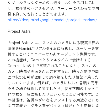
やツールをつなぐための共通ルール）を活用してお
り、物件情報へアクセスや、ユーザーに代わっての内
見予約までも行うことができます。
https://deepmind.google/models/project-mariner/
Project Astra
Project Astraとは、スマホのカメラに映る現実世界の
映像をGeminiがリアルタイムに解釈し、ユーザーを支
援するというユニバーサルAIエージェント構想です。
この機能は、Geminiとリアルタイムで会話をする
Gemini Liveの中で実装されることになり、スマホの
カメラ映像や画面をAIと共有すると、映った物体や周
囲の状況をAIが理解して調べ物をしたり相談に乗った
りしてくれます。例えば、カメラに映した書類や商品
をその場で解析して説明したり、現実空間の中から目
的の物を一緒に探したりといったことが可能です。こ
の機能は、視覚障がい者をアシストする用途などにも
応用可能で、グラス型デバイス（後述）とも密接に関