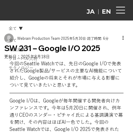
EN
JA
全て
Webrain Production Team
2025年5月30日
読了時間: 6分
全て
SW 231 – Google I/O 2025
米国消費
更新日：
2025年8月18日
グローバル人材
今回のSeattle Watchでは、先日のGoogle I/Oで発表
テクノロジー
されたGoogle製品/サービスの主要なAI機能について
紹介し、Googleの将来とそれが市場に与える影響に
ついて見ていきたいと思います。
Google I/Oは、Googleが毎年開催する開発者向けカ
ンファレンスです。今年は5月20日に開催され、例年
通りCEOのスンダー・ピチャイ氏による基調講演で幕
を開け、その内容はほぼAI一色でした。今回の
Seattle Watchでは、Google I/O 2025で発表された