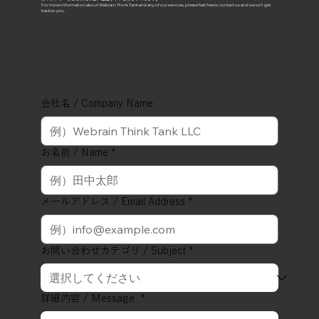
For more information about Webrain Think Tank and any of our services, please feel free to contact us and we will get
back to you.
会社名 / Company Name
お名前 / Name
*
メールアドレス / Email Address
*
お問い合わせカテゴリ / Subject
*
詳細内容 / Message
*