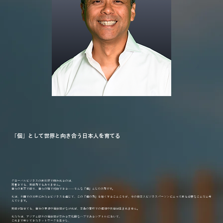
「個」として世界と向き合う日本人を育てる
グローバルビジネスの最前線で問われるのは、
肩書きでも、英語力でもありません。
自らの言葉で語り、自らの軸で判断できる——そんな「個」としての力です。
私は、米国での30年にわたるビジネスを通じて、この「個の力」を強くすることこそが、今の日本人ビジネスパーソンにとって最も必要なことだと考
えています。
英語が話せても、自分の思想や価値観がなければ、本当の意味での信頼や共創は生まれません。
私たちは、アジアと欧米の価値観が交わる文化的なハブであるシアトルにおいて、
これまで築いてきたネットワークを生かし、