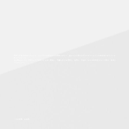
物事の本質は現場にあること、そしてその本質は今この瞬間ではなく、過去からの積み上げでできていることを再認識できたことが
最も大きかった。
普段意識をしない『日本』や『日本人』を強く意識し、外国と時には対峙し、協力し、共創すべきかを肌感覚をもって学び、現場に
つなげていく。
（30代男性・製造業)