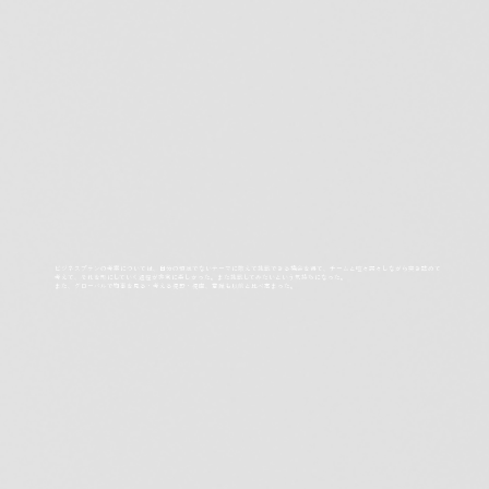
ビジネスプランの考案については、自分の領域でないテーマに敢えて挑戦できる機会を得て、チームと喧々諤々しながら突き詰めて
考えて、それを形にしていく過程が非常に楽しかった。また挑戦してみたいという気持ちになった。
また、グローバルで物事を見る・考える視野・視座、意識も以前と比べ高まった。