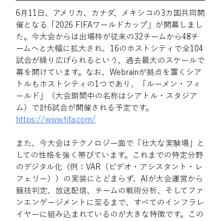
6月11日、アメリカ、カナダ、メキシコの3カ国共同開
催となる「2026 FIFAワールドカップ」が開幕しまし
た。今大会からは出場枠が従来の32チームから48チ
ームへと大幅に拡大され、16のホストシティで全104
試合が繰り広げられるという、過去最大のスケールで
幕を開けています。なお、Webrainが拠点を置くシア
トルもホストシティの1つであり、「ルーメン・フィ
ールド」（大会期間中の名称はシアトル・スタジア
ム）で計6試合が開催される予定です。 
https://www.fifa.com/
また、今大会はテクノロジー面で「壮大な実験場」と
しての性格を強く帯びています。これまでの特定分野
のデジタル化（例：VAR（ビデオ・アシスタント・レ
フェリー））の実装にとどまらず、AIが大会運営から
競技判定、放送配信、チームの戦術分析、そしてファ
ンエンゲージメントに至るまで、すべてのインフラレ
イヤーに組み込まれているのが大きな特徴です。この