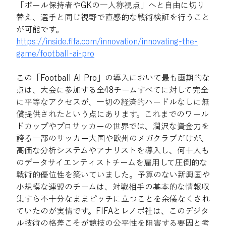
「ボール保持者やGKの一人称視点」へと自由に切り
替え、選手と同じ視野で直感的な戦術検証を行うこと
が可能です。 
https://inside.fifa.com/innovation/innovating-the-
game/football-ai-pro
この「Football AI Pro」の導入において最も画期的な
点は、大会に参加する全48チームすべてに対して完全
に平等なアクセスが、一切の経済的ハードルなしに無
償提供されたという点にあります。これまでのワール
ドカップやプロサッカーの世界では、潤沢な資金力を
誇る一部のサッカー大国や欧州のメガクラブだけが、
高価な分析システムやアナリストを導入し、何十人も
のデータサイエンティストチームを雇用して圧倒的な
戦術的優位性を築いていました。予算のない新興国や
小規模な連盟のチームは、対戦相手の基本的な情報収
集すら不十分なままピッチに立つことを余儀なくされ
ていたのが実情です。FIFAとレノボ社は、このデジタ
ル技術の格差こそが競技の公平性を阻害する要因と考