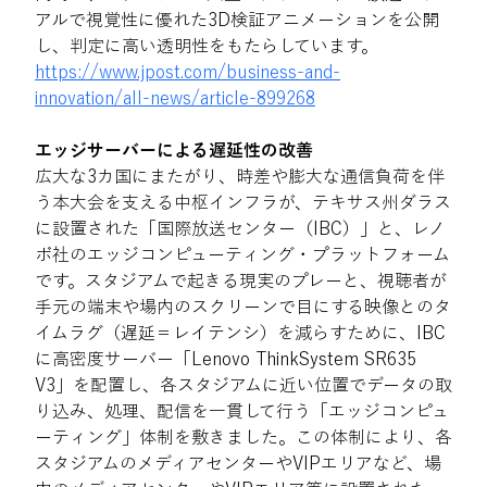
アルで視覚性に優れた3D検証アニメーションを公開
し、判定に高い透明性をもたらしています。 
https://www.jpost.com/business-and-
innovation/all-news/article-899268
エッジサーバーによる遅延性の改善 
広大な3カ国にまたがり、時差や膨大な通信負荷を伴
う本大会を支える中枢インフラが、テキサス州ダラス
に設置された「国際放送センター（IBC）」と、レノ
ボ社のエッジコンピューティング・プラットフォーム
です。スタジアムで起きる現実のプレーと、視聴者が
手元の端末や場内のスクリーンで目にする映像とのタ
イムラグ（遅延＝レイテンシ）を減らすために、IBC
に高密度サーバー「Lenovo ThinkSystem SR635 
V3」を配置し、各スタジアムに近い位置でデータの取
り込み、処理、配信を一貫して行う「エッジコンピュ
ーティング」体制を敷きました。この体制により、各
スタジアムのメディアセンターやVIPエリアなど、場