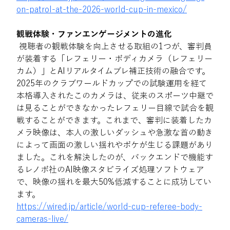
on-patrol-at-the-2026-world-cup-in-mexico/
観戦体験・ファンエンゲージメントの進化
 視聴者の観戦体験を向上させる取組の1つが、審判員
が装着する「レフェリー・ボディカメラ（レフェリー
カム）」とAIリアルタイムブレ補正技術の融合です。
2025年のクラブワールドカップでの試験運用を経て
本格導入されたこのカメラは、従来のスポーツ中継で
は見ることができなかったレフェリー目線で試合を観
戦することができます。これまで、審判に装着したカ
メラ映像は、本人の激しいダッシュや急激な首の動き
によって画面の激しい揺れやボケが生じる課題があり
ました。これを解決したのが、バックエンドで機能す
るレノボ社のAI映像スタビライズ処理ソフトウェア
で、映像の揺れを最大50%低減することに成功してい
ます。 
https://wired.jp/article/world-cup-referee-body-
cameras-live/