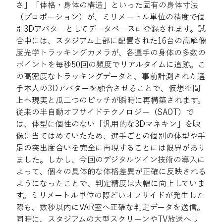
さ」「体格・身体の構造」といった固有の身体寸法
（プロポーション）が、ミリメートル単位の精度で個
別3Dアバターとしてデータベースに登録されます。試
合中には、スタジアム上部に配置された16台の高解像
度光学トラッキングカメラが、各選手の身体の多数の
ポイントを毎秒50回の頻度でリアルタイムに追跡。こ
の高密度なトラッキングデータと、事前計測された選
手本人の3Dアバターを融合させることで、仮想空間
上へ現実と瓜二つのピッチが瞬時に再構築されます。
従来の半自動オフサイドテクノロジー（SAOT）で
は、体型に個性のない「汎用的な3Dマネキン」を映
像に当てはめていたため、選手ごとの個別の体型や手
足の突出度合いを完全に再現することには限界があり
ました。しかし、今回のデジタルツイン技術の導入に
よって、個々の具体的な体格差異が正確に反映される
ようになったことで、判定精度は大幅に向上していま
す。ミリメートル単位の際どいオフサイドが発生した
際も、数秒以内にVAR室へ正確な判定データを送信。
同時に、スタジアムの大型スクリーンやTV放送へリ