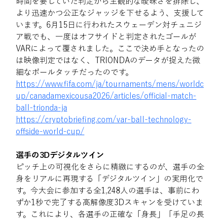
時間を要していた判定から主観的な曖昧さを排除し、
より迅速かつ公正なジャッジを下せるよう、支援して
います。6月15日に行われたスウェーデン対チュニジ
ア戦でも、一度はオフサイドと判定されたゴールが
VARによって覆されました。ここで決め手となったの
は映像判定ではなく、TRIONDAのデータが捉えた微
細なボールタッチだったのです。 
https://www.fifa.com/ja/tournaments/mens/worldc
up/canadamexicousa2026/articles/official-match-
ball-trionda-ja
https://cryptobriefing.com/var-ball-technology-
offside-world-cup/
選手の3Dデジタルツイン 
ピッチ上の可視化をさらに精緻にするのが、選手の全
身をリアルに再現する「デジタルツイン」の実用化で
す。今大会に参加する全1,248人の選手は、事前にわ
ずか1秒で完了する高解像度3Dスキャンを受けていま
す。これにより、各選手の正確な「身長」「手足の長