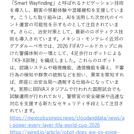
「Smart Wayfinding」と呼ばれるナビゲーション技術
を導入し、観客の移動体験や混雑緩和を支援していま
す。こうした取り組みは、AIを活用した次世代のイベ
ント運営の可能性を示すものとして注目されていま
す。さらに、治安対策として、最新のロボティクス技
術も導入されています。メキシコ・モンテレイ近郊の
グアダルーペ市では、2026 FIFAワールドカップに向
けた警備体制の一環として、4足歩行ロボットによる
「K9-X部隊」を編成しました。これらのロボット
は、認識システムや暗視機能、通信機能を備え、不審
行為の検知や群衆の統制などを担い、異常を察知すれ
ば、即座に治安当局へ通報する仕組みになっていま
す。実際にBBVAスタジアムで行われた国際試合でも
試験運用が行われており、警察官の安全確保や迅速な
対応を支援する新たなセキュリティ手段として注目さ
れています。 
https://mexicobusiness.news/cloudanddata/news/a
i-power-every-layer-fifa-world-cup-2026
https://wired.jp/article/robot-dogs-are-on-going-