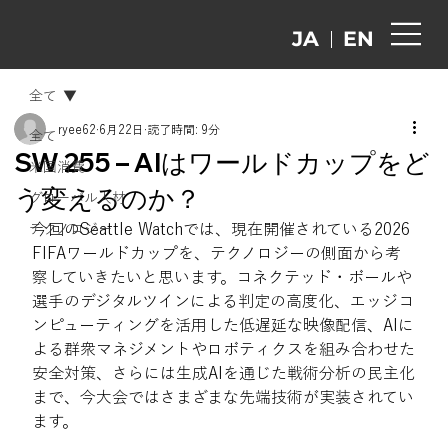
EN
JA
全て
ryee62
6月22日
読了時間: 9分
全て
SW 255 – AIはワールドカップをど
米国消費
う変えるのか？
グローバル人材
今回のSeattle Watchでは、現在開催されている2026 
テクノロジー
FIFAワールドカップを、テクノロジーの側面から考
察していきたいと思います。コネクテッド・ボールや
選手のデジタルツインによる判定の高度化、エッジコ
ンピューティングを活用した低遅延な映像配信、AIに
よる群衆マネジメントやロボティクスを組み合わせた
安全対策、さらには生成AIを通じた戦術分析の民主化
まで、今大会ではさまざまな先端技術が実装されてい
ます。