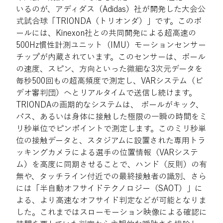
いるのが、アディダス（Adidas）社が開発した大会公
式試合球「TRIONDA（トリオンダ）」です。このボ
ールには、Kinexon社との共同開発による超高速の
500Hz慣性計測ユニット（IMU）モーションセンサー
チップが内蔵されています。このセンサーは、ボール
の速度、スピン、方向といった微細な3次元データを
毎秒500回もの超高頻度で測定し、VARシステム（ビ
デオ審判団）へとリアルタイムで送信し続けます。
TRIONDAの画期的なシステムは、 ボールがキック、
パス、あるいは身体に接触した極限の一瞬の時間をミ
リ秒単位でピンポイントで測定します。このミリ秒単
位の接触データと、スタジアムに設置された専用トラ
ッキングカメラによる選手の位置情報（VARシステ
ム）を高度に同期させることで、ハンド（反則）の有
無や、タッチライン付近での最終接触者の識別、さら
には「半自動オフサイドテクノロジー（SAOT）」に
よる、より高速なオフサイド判定などが可能となりま
した。これまではスローモーション映像による確認に