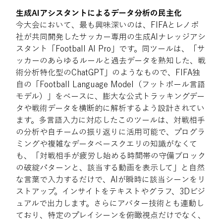
生成AIアシスタントによるデータ分析の民主化
今大会において、最も興味深いのは、FIFAとレノボ
社が共同開発したサッカー専用の生成AIナレッジアシ
スタント「Football AI Pro」です。同ツールは、「サ
ッカーのあらゆるルールと過去データを熟知した、戦
術分析特化型のChatGPT」のようなもので、FIFA独
自の「Football Language Model（フットボール言語
モデル）」をベースに、膨大な公式トラッキングデー
タや戦術データを横断的に解析するよう設計されてい
ます。多言語入力に対応したこのツールは、対戦相手
の分析や自チームの振り返りに活用可能で、プログラ
ミングや複雑なデータベースクエリの知識がなくて
も、「対戦相手が疲労し始める時間帯の守備ブロック
の破綻パターンと、該当する動画を表示して」と自然
な言葉で入力するだけで、AIが瞬時に該当シーンをリ
ストアップ。インサイトをテキストやグラフ、3Dビジ
ュアルで出力します。さらにアバター技術とも連動し
ており、特定のプレイシーンを俯瞰視点だけでなく、