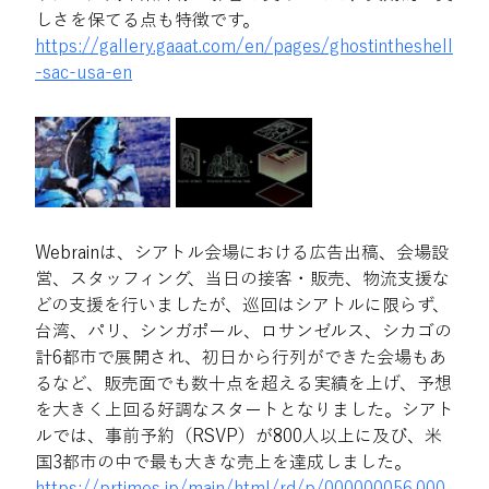
しさを保てる点も特徴です。 
https://gallery.gaaat.com/en/pages/ghostintheshell
-sac-usa-en
Webrainは、シアトル会場における広告出稿、会場設
営、スタッフィング、当日の接客・販売、物流支援な
どの支援を行いましたが、巡回はシアトルに限らず、
台湾、パリ、シンガポール、ロサンゼルス、シカゴの
計6都市で展開され、初日から行列ができた会場もあ
るなど、販売面でも数十点を超える実績を上げ、予想
を大きく上回る好調なスタートとなりました。シアト
ルでは、事前予約（RSVP）が800人以上に及び、米
国3都市の中で最も大きな売上を達成しました。 
https://prtimes.jp/main/html/rd/p/000000056.000