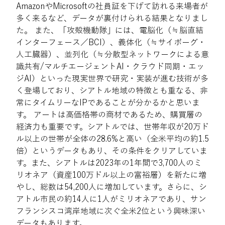
AmazonやMicrosoftの社員証を下げて訪れる来場者が
多く来るなど、データが裏付けられる結果となりまし
た。 また、「攻殻機動隊」には、電脳化（≒脳直結
インターフェース／BCI）、義体化（≒サイボーグ・
人工臓器）、並列化（≒分散型ネットワークによる意
識共有/マルチエージェントAI・クラウド同期・エッ
ジAI）といった現実世界で研究・実装が進む技術が多
く登場しており、シアトル地域の特徴とも重なる、非
常にタイムリーなIPであることが分かるかと思いま
す。 アートは高価格帯の商材であるため、購買層の
経済力も重要です。シアトルでは、世帯年収が20万ド
ル以上の世帯が全体の28.6%と高い（全米平均の約1.5
倍）というデータもあり、その条件をクリアしていま
す。また、シアトルは2023年の1年間で3,700人のミ
リオネア（資産100万ドル以上の富裕層）を新たに増
やし、総数は54,200人に増加しています。さらに、シ
アトル市民の約14人に1人がミリオネアであり、サン
フランシスコ湾岸地域に次ぐ全米2位という興味深い
データもあります。 