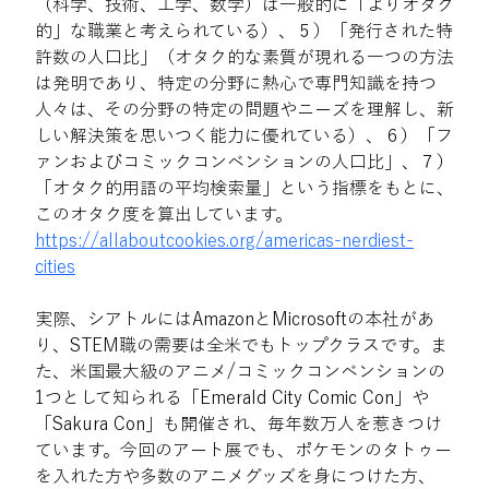
（科学、技術、工学、数学）は一般的に「よりオタク
的」な職業と考えられている）、５）「発行された特
許数の人口比」（オタク的な素質が現れる一つの方法
は発明であり、特定の分野に熱心で専門知識を持つ
人々は、その分野の特定の問題やニーズを理解し、新
しい解決策を思いつく能力に優れている）、６）「フ
ァンおよびコミックコンベンションの人口比」、７）
「オタク的用語の平均検索量」という指標をもとに、
このオタク度を算出しています。 
https://allaboutcookies.org/americas-nerdiest-
cities
実際、シアトルにはAmazonとMicrosoftの本社があ
り、STEM職の需要は全米でもトップクラスです。ま
た、米国最大級のアニメ/コミックコンベンションの
1つとして知られる「Emerald City Comic Con」や
「Sakura Con」も開催され、毎年数万人を惹きつけ
ています。今回のアート展でも、ポケモンのタトゥー
を入れた方や多数のアニメグッズを身につけた方、