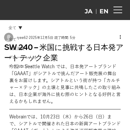
EN
JA
全て
ryee62
2025年12月5日
読了時間: 5分
全て
SW 240 – 米国に挑戦する日本発ア
米国消費
ートテック企業
グローバル人材
今回の Seattle Watch では、日本発アートブランド
テクノロジー
「GAAAT」がシアトルで挑んだアート販売展の舞台
裏をお届けします。シアトルという街が持つ「カルチ
ャー×テック」の土壌と見事に共鳴したこの取り組み
は、日本企業が海外に挑む際のヒントとなる好例と言
えるかもしれません。
Webrainでは、10月23日（木）から26日（日）ま
で、シアトルで開催された日本の新興アートブランド