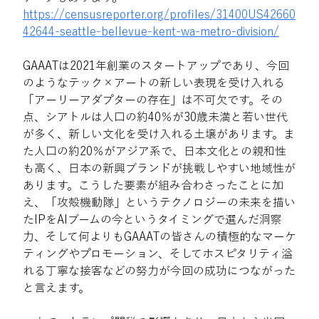
https://censusreporter.org/profiles/31400US42660
42644-seattle-bellevue-kent-wa-metro-division/
GAAATは2021年創業のスタートアップであり、今回
のようなテック×アートの新しい表現を受け入れる
「アーリーアダプターの存在」は不可欠です。その
点、シアトルは人口の約40％が30歳未満と若い世代
が多く、新しい文化を受け入れる土壌があります。ま
た人口の約20％がアジア系で、日本文化との親和性
も高く、日本の新興ブランドが挑戦しやすい地域性が
あります。こうした要素が組み合わさったことに加
え、「攻殻機動隊」というテクノロジーの未来を描い
たIPをAIブームの今というタイミングで選んだ洞察
力、そして何よりもGAAATの皆さんの積極的なマーケ
ティングやプロモーション、そしてホスピタリティ溢
れる丁寧な接客などの努力が今回の成功につながった
と言えます。 