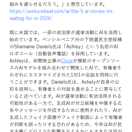
組みを遅らせるだろう。」と懸念しています。
https://venturebeat.com/ai/the-5-ai-stories-im-
waiting-for-in-2024/
既に米国では、一部の政治家が選挙活動にAIを活用し
始めています。ペンシルベニア州の下院選民主党候補
のShamaine Daniels氏は「Ashley」という名前のAI
ロボコール（自動音声電話）を採用しています。
Ashleyは、AI開発企業の
Civox
が複数のオープンソー
スのAIモデルを組み合わせて開発したAIで、有権者そ
れぞれにカスタマイズされた1対1の会話を同時に行
うことができます。Daniels氏は、Ashelyが自身の公
約を説明し、有権者との対話を進めることに寄与して
いると述べています。AIが選挙活動に有効活用される
可能性がある一方で、生成AIが対立候補を中傷する広
告やメッセージを作成するために使用されたり、AIが
生成したフェイク画像やフェイク動画によって有権者
が判断を誤ったりする恐れがあるため、今年はAIが民
主主義にどのような影響を与えるかにも大きな注目が