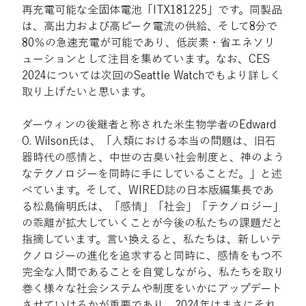
再充電可能な全固体電池「ITX181225」です。同製品
は、高出力および高ピーク電流の供給、そして8分で
80％の急速充電が可能であり、低炭素・省エネソリ
ューションとして注目を集めています。なお、CES 
2024については次回のSeattle Watchでもより詳しく
取り上げたいと思います。
ダーウィンの後継者と称された米生物学者のEdward 
O. Wilson氏は、「人類における本当の問題は、旧石
器時代の感情と、中世の古臭い社会制度と、神のよう
なテクノロジーを同時に手にしていることだ。」と述
べています。そして、WIRED誌の日本版編集長であ
る松島倫明氏は、「感情」「社会」「テクノロジー」
の乖離が拡大していくことが今後の私たちの課題だと
指摘しています。言い換えると、私たちは、新しいテ
クノロジーの進化を追求すると同時に、感情をもつ不
完全な人間であることを自覚しながら、私たちを取り
巻く様々な社会システムや制度をいかにアップデート
させていけるかが重要であり、2024年はまさにそれ