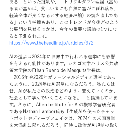
ある」といった批判や、「トリクルダウン理論（富め
る者が富めば、貧しい者にも自然に富がこぼれ落ち、
経済全体が良くなるとする経済理論）の焼き直しであ
る」という指摘もあり、このトレンドが今後どのよう
な展開を見せるのかは、今年の重要な議論の1つにな
ると予測されます。
https://www.theheadline.jp/articles/972
AIの進歩は2024年に世界中で行われる選挙にも影響
を与える可能性があります。シカゴ大学ハリス公共政
策大学院のEthan Bueno de Mesquita学長は、
「2016年や2020年がソーシャルメディア選挙であっ
たように、2024年はAI選挙になるだろう。私たちは
皆、AIが私たちの政治をどのように変えていくのか、
社会として学んでいくことになる。」と指摘していま
す。さらに、Allen Institute for AIの機械学習研究者
であるNathan Lamber氏も「生成AIを使ったチャッ
トボットやディープフェイクは、2024年の米国選挙
を大混乱に陥れるだろう。同時に政治がAI規制の取り