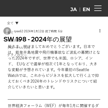
EN
JA
全て
ryee62
2024年1月12日
読了時間: 6分
全て
SW 198 - 2024年の展望
米国消費
皆さま、明けましておめでとうございます。日本で
グローバル人材
は、能登半島地震や飛行機事故など波乱の幕開けとな
テクノロジー
った2024年ですが、世界でも米国、ロシア、イン
ド、 EUなどで選挙が相次ぐ1年となっており、大き
な変動が予想されています。今年最初のSeattle 
Watchでは、これからビジネスを拡大して行く上で抑
えておくべき2024年のトレンドやリスクについて紹
介していきたいと思います。
世界経済フォーラム（WEF）が毎年1月に開催するダ