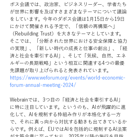
ボス会議では、政治家、ビジネスリーダー、学者たち
が世界に影響を及ぼすさまざまなテーマについて議論
をしています。今年のダボス会議は1月15日から19日
にかけて開催される予定で、「信頼の再構築へ」
（Rebuilding Trust）を大きなテーマとしています。
そこでは、「分断された世界における安全保障と協力
の実現」、「新しい時代の成長と仕事の創出」、「経
済と社会を牽引するAI」、そして「気候、自然、エネ
ルギーの長期戦略」という相互に関連する4つの最優
先課題が取り上げられると発表されています。
https://www.weforum.org/events/world-economic-
forum-annual-meeting-2024/
Webrainでは、3つ目の「経済と社会を牽引するAI」
に特に注目しています。というのも、AIが飛躍的に進
化して、AIを規制する枠組み作りが本格化する一方
で、それに真っ向から対抗する動きも出てきているか
らです。例えば、EUではAIを包括的に規制するAI法案
が大筋合意に至っており、2025年以降の施行を目指