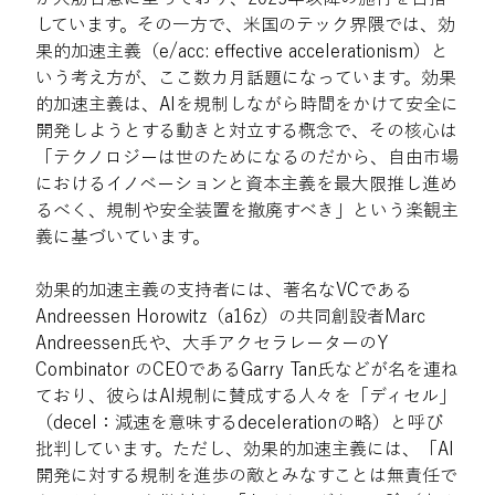
しています。その一方で、米国のテック界隈では、効
果的加速主義（e/acc: effective accelerationism）と
いう考え方が、ここ数カ月話題になっています。効果
的加速主義は、AIを規制しながら時間をかけて安全に
開発しようとする動きと対立する概念で、その核心は
「テクノロジーは世のためになるのだから、自由市場
におけるイノベーションと資本主義を最大限推し進め
るべく、規制や安全装置を撤廃すべき」という楽観主
義に基づいています。
効果的加速主義の支持者には、著名なVCである
Andreessen Horowitz（a16z）の共同創設者Marc 
Andreessen氏や、大手アクセラレーターのY 
Combinator のCEOであるGarry Tan氏などが名を連ね
ており、彼らはAI規制に賛成する人々を「ディセル」
（decel：減速を意味するdecelerationの略）と呼び
批判しています。ただし、効果的加速主義には、「AI
開発に対する規制を進歩の敵とみなすことは無責任で