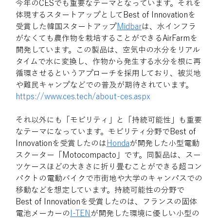
今年のCESでも重要なテーマとなっています。それを
体現するスタートアップとしてBest of Innovationを
受賞した韓国スタートアップ
Midbar
は、水インフラ
がなくても農作物を栽培することができるAirFarmを
開発しています。この製品は、空気中の水分をリアル
タイムで水に変換し、作物から発生する水分を根に再
循環させるというアプローチを採用しており、被災地
や難民キャンプなどでの普及が期待されています。
https://www.ces.tech/about-ces.aspx
それ以外にも「モビリティ」と「持続可能性」も重要
なテーマになっています。モビリティ分野でBest of 
Innovationを受賞したのは
Honda
が開発した小型電動
スクーター「Motocompacto」です。同製品は、スー
ツケースほどの大きさに折り畳むことができる超コン
パクトの電動バイクで市街地や大学のキャンパスでの
移動などを想定しています。持続可能性の分野で
Best of Innovationを受賞したのは、フランスの固体
電池メーカーの
I-TEN
が開発した環境に優しい小型の