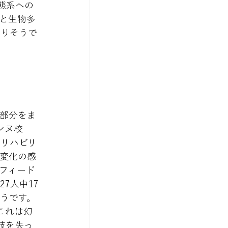
態系への
と生物多
なりそうで
部分をま
ンヌ校
アのリハビリ
変化の感
フィード
7人中17
うです。
これは幻
肢を失っ