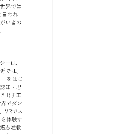
た世界では
と言われ
障がい者の
。
-
ジーは、
最近では、
ターをはじ
・認知・思
き出す工
世界でダン
、VRでス
ーを体験す
拓志准教