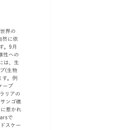
、世界の
自然に依
す。9月
様性への
には、生
ブ(生物
ます。例
ケープ
ラリアの
たサンゴ礁
音に惹かれ
rsで
ンドスケー