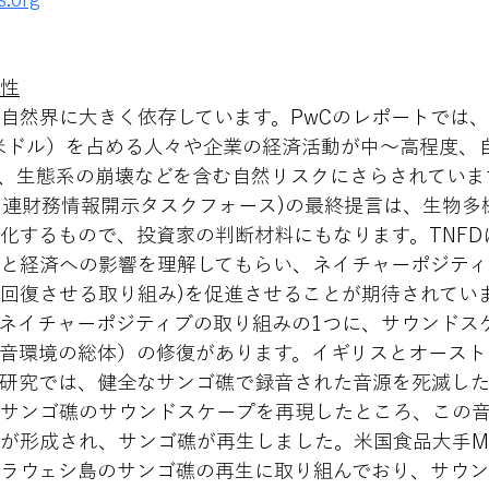
性
自然界に大きく依存しています。PwCのレポートでは
8兆米ドル）を占める人々や企業の経済活動が中～高程度、
、生態系の崩壊などを含む自然リスクにさらされていま
然関連財務情報開示タスクフォース)の最終提言は、生物多
化するもので、投資家の判断材料にもなります。TNFD
と経済への影響を理解してもらい、ネイチャーポジティ
回復させる取り組み)を促進させることが期待されてい
ネイチャーポジティブの取り組みの1つに、サウンドス
音環境の総体）の修復があります。イギリスとオースト
研究では、健全なサンゴ礁で録音された音源を死滅し
サンゴ礁のサウンドスケープを再現したところ、この
が形成され、サンゴ礁が再生しました。米国食品大手Ma
ラウェシ島のサンゴ礁の再生に取り組んでおり、サウ