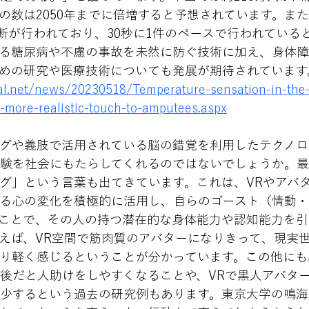
の数は2050年までに倍増すると予想されています。ま
切断が行われており、30秒に1件のペースで行われている
る糖尿病や不慮の事故を未然に防ぐ技術に加え、身体
めの研究や医療技術についても発展が期待されています
l.net/news/20230518/Temperature-sensation-in-the
more-realistic-touch-to-amputees.aspx
グや義肢で活用されている脳の錯覚を利用したテクノロ
験を社会にもたらしてくれるのではないでしょうか。
グ」という言葉も出てきています。これは、VRやアバ
る心の変化を積極的に活用し、自らのゴースト（情動
ことで、その人の持つ潜在的な身体能力や認知能力を引
えば、VR空間で筋肉質のアバターになりきって、現実
り軽く感じるということが分かっています。この他にも
後だと人助けをしやすくなることや、VRで黒人アバタ
少するという過去の研究例もあります。東京大学の鳴海