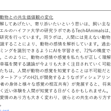
動物との共生価値観の変化
解してあげたい、寄り添いたいという思いは、飼い主な
ルのハイファ大学の研究ラボであるTech4Animalsは
研究を行っています。同ラボは、人間には見えない動物
識することにより、動物の感情を解析しています。過去
ミングを識別できるようにAIを学習させ、72%の精度で
。このように、動物の感情や感覚を私たちが正しく理
幸福を関する議論が今よりも大きく注目されていく可能
たちは、人間が動物の感覚を知覚することは不可能だと
タートアップのH2Lが開発するようなボディシェアリン
者の身体と様々な感覚の相互共有）が発展すると、将
く近い体験を人間が知覚する日がくるかもしれません。
愛情のあり方も大きく変わり、彼らとの共生のあり方
。
s.org