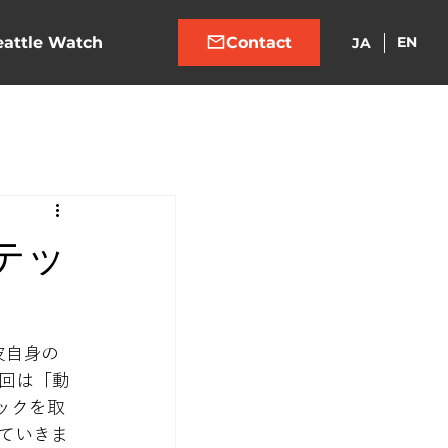
eattle Watch
EN
JA
くテッ
彼自身の
回は「動
ックを取
ていきま