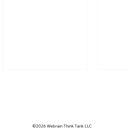
ADDRESS
tch
Contact
EMAIL
©2026 Webrain Think Tank LLC
SW 255 – AIはワールドカッ
SW 252 